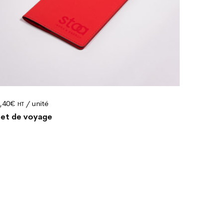
,40
€
/ unité
HT
et de voyage