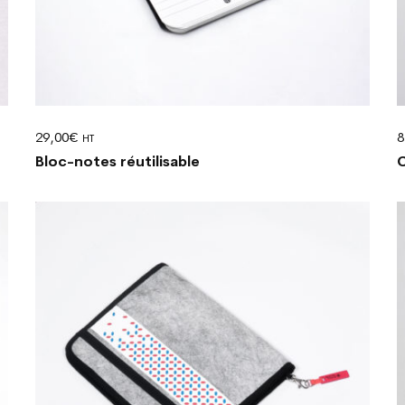
29,00
€
8
HT
Bloc-notes réutilisable
C