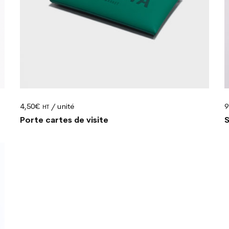
4,50
€
/ unité
9
HT
Porte cartes de visite
S