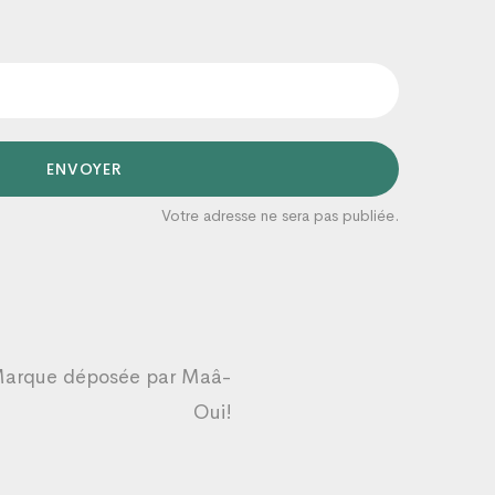
ENVOYER
Votre adresse ne sera pas publiée.
Organicaâ
Un conseiller prendra en charge votre
demande dans les plus brefs délais 😊
1:53
Marque déposée par
Maâ-
Oui!