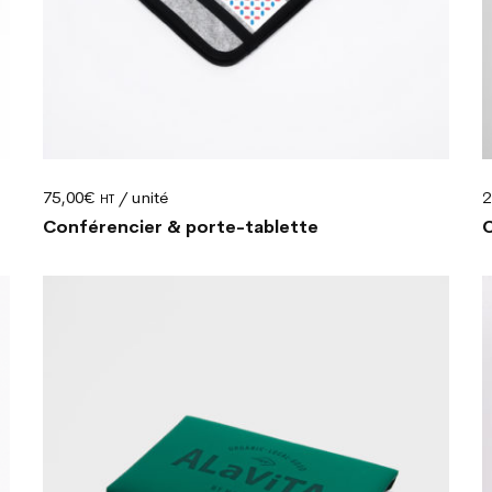
75,00
€
/ unité
2
HT
Conférencier & porte-tablette
C