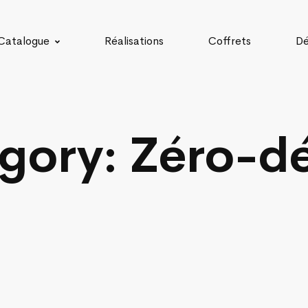
Catalogue
Réalisations
Coffrets
Dé
gory: Zéro-d