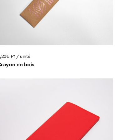
,23
€
/ unité
HT
rayon en bois