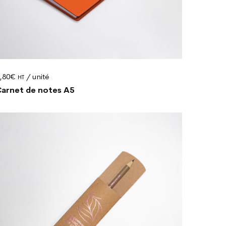
,80
€
/ unité
HT
arnet de notes A5