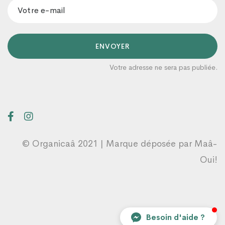
ENVOYER
Votre adresse ne sera pas publiée.
Organicaâ
Un conseiller prendra en charge votre
demande dans les plus brefs délais 😊
10:55
© Organicaâ 2021 | Marque déposée par
Maâ-
Oui!
Besoin d'aide ?