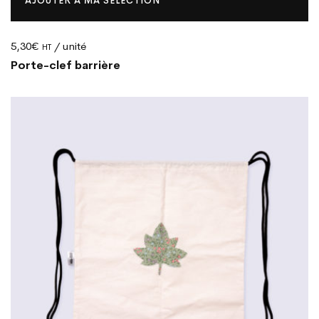
AJOUTER À MA SELECTION
5,30
€
/ unité
HT
Porte-clef barrière