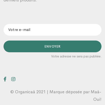
derniers produits.
ENVOYER
Votre adresse ne sera pas publiée.
Organicaâ
Un conseiller prendra en charge votre
demande dans les plus brefs délais 😊
16:24
© Organicaâ 2021 | Marque déposée par
Maâ-
Oui!