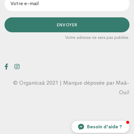
ENVOYER
Votre adresse ne sera pas publiée.
Organicaâ
Un conseiller prendra en charge votre
demande dans les plus brefs délais 😊
23:41
© Organicaâ 2021 | Marque déposée par
Maâ-
Oui!
Besoin d'aide ?